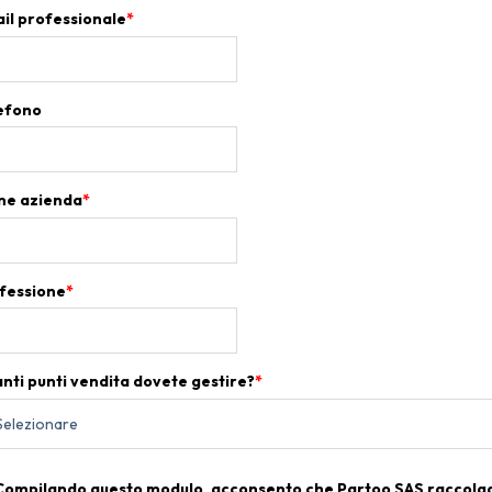
il professionale
*
efono
e azienda
*
fessione
*
nti punti vendita dovete gestire?
*
Compilando questo modulo, acconsento che Partoo SAS raccolg