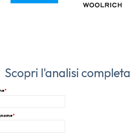
Scopri l'analisi completa
me
*
gnome
*