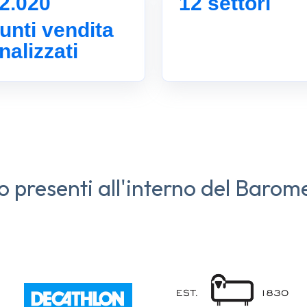
2.020
12 settori
unti vendita
nalizzati
 presenti all'interno del Barom