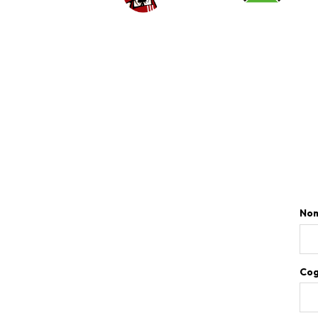
No
Co