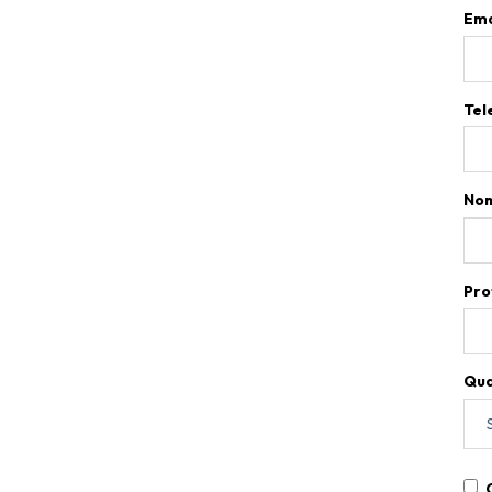
Ema
Tel
Nom
Pro
Qua