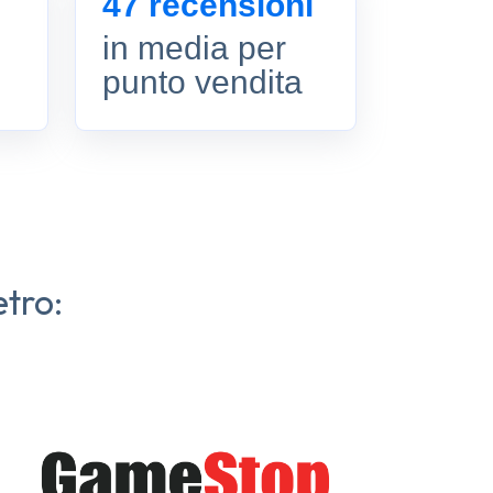
47 recensioni
in media per
punto vendita
etro: