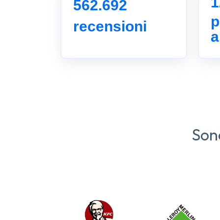
1
562.692
p
recensioni
a
Sono